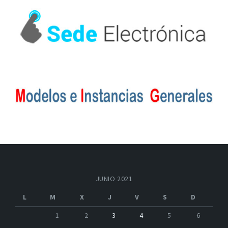
JUNIO 2021
L
M
X
J
V
S
D
1
2
3
4
5
6