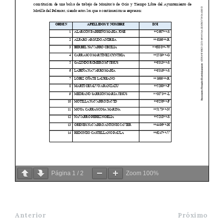
Página
1
/
2
Zoom
100%
Anterior
Próximo