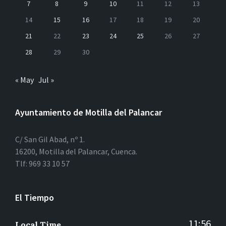
7
8
9
10
11
12
13
14
15
16
17
18
19
20
21
22
23
24
25
26
27
28
29
30
« May
Jul »
Ayuntamiento de Motilla del Palancar
C/ San Gil Abad, nº 1.
16200, Motilla del Palancar, Cuenca.
Tlf: 969 33 10 57
El Tiempo
11:56
Local Time