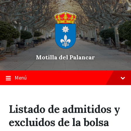
Skip
Saltar
Saltar
to
a
a
content
la
pie
navegación
de
principal
página
Motilla del Palancar
Menú
Listado de admitidos y
excluidos de la bolsa