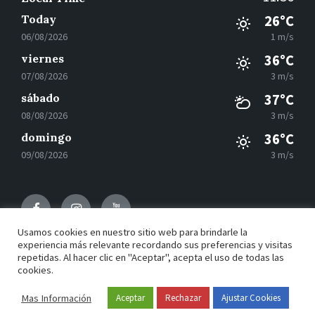
Today
26°C
06/08/2026
1 m/s
viernes
36°C
07/08/2026
3 m/s
sábado
37°C
08/08/2026
3 m/s
domingo
36°C
09/08/2026
3 m/s
Facebook
Instagram
Youtube
Usamos cookies en nuestro sitio web para brindarle la
experiencia más relevante recordando sus preferencias y visitas
repetidas. Al hacer clic en "Aceptar", acepta el uso de todas las
© 2021 Motilla del Palancar - Desarrollado por
Grupo
cookies.
EAC
Mas Información
Aceptar
Rechazar
Ajustar Cookies