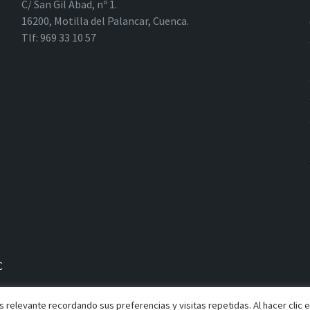
C/ San Gil Abad, nº 1.
16200, Motilla del Palancar, Cuenca.
Tlf: 969 33 10 57
C
 relevante recordando sus preferencias y visitas repetidas. Al hacer clic 