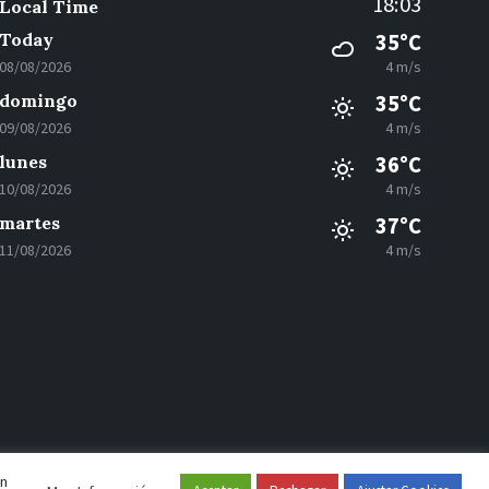
18:03
Local Time
Today
35°C
08/08/2026
4 m/s
domingo
35°C
09/08/2026
4 m/s
lunes
36°C
10/08/2026
4 m/s
martes
37°C
11/08/2026
4 m/s
en