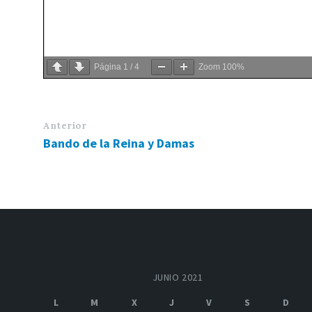
Página
1
/
4
Zoom
100%
Anterior
Bando de la Reina y Damas
JUNIO 2021
L
M
X
J
V
S
D