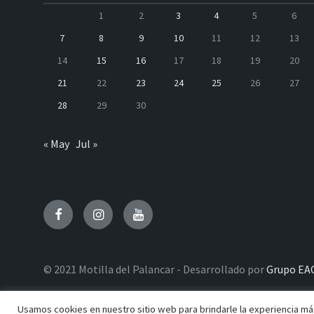
1
2
3
4
5
6
7
8
9
10
11
12
13
14
15
16
17
18
19
20
21
22
23
24
25
26
27
28
29
30
« May
Jul »
Facebook
Instagram
Youtube
© 2021 Motilla del Palancar - Desarrollado por
Grupo EA
Usamos cookies en nuestro sitio web para brindarle la experiencia más