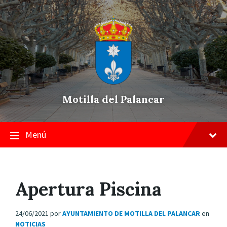
Skip
Saltar
Saltar
to
a
a
content
la
pie
navegación
de
principal
página
Motilla del Palancar
Menú
Apertura Piscina
24/06/2021
por
AYUNTAMIENTO DE MOTILLA DEL PALANCAR
en
NOTICIAS