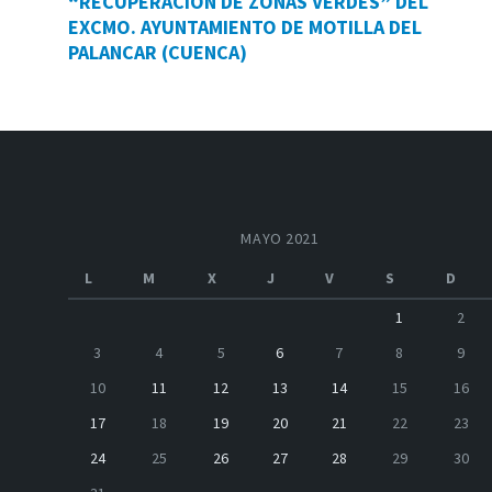
“RECUPERACION DE ZONAS VERDES” DEL
EXCMO. AYUNTAMIENTO DE MOTILLA DEL
PALANCAR (CUENCA)
MAYO 2021
L
M
X
J
V
S
D
1
2
3
4
5
6
7
8
9
10
11
12
13
14
15
16
17
18
19
20
21
22
23
24
25
26
27
28
29
30