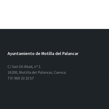
Ayuntamiento de Motilla del Palancar
C/ San Gil Abad, nº 1.
16200, Motilla del Palancar, Cuenca.
Tlf: 969 33 10 57