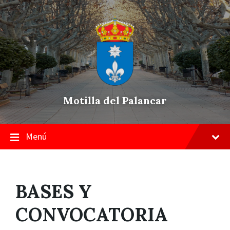
Skip
Saltar
Saltar
to
a
a
content
la
pie
navegación
de
principal
página
Motilla del Palancar
Menú
BASES Y
CONVOCATORIA