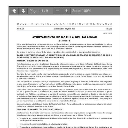
Página
1
/
9
Zoom
100%