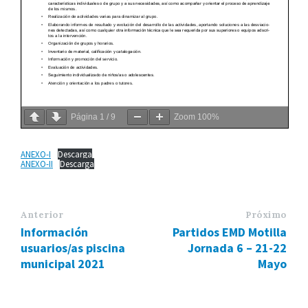
Página
1
/
9
Zoom
100%
ANEXO-I
Descarga
ANEXO-II
Descarga
Anterior
Próximo
Información
Partidos EMD Motilla
usuarios/as piscina
Jornada 6 – 21-22
municipal 2021
Mayo