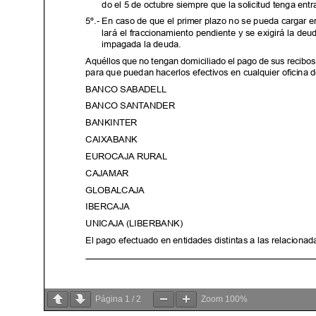
Página
1
/
2
Zoom
100%