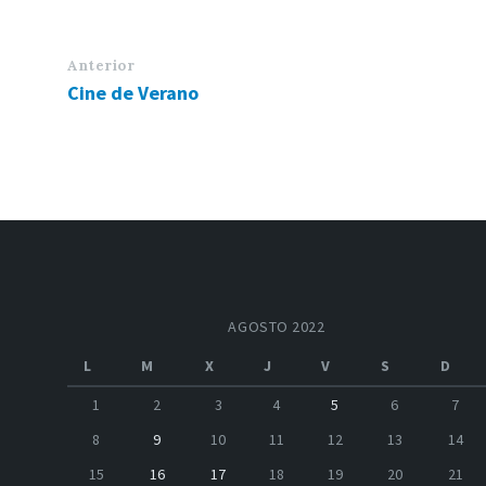
Anterior
Cine de Verano
AGOSTO 2022
L
M
X
J
V
S
D
1
2
3
4
5
6
7
8
9
10
11
12
13
14
15
16
17
18
19
20
21