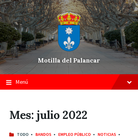
Skip
Saltar
Saltar
to
a
a
content
la
pie
navegación
de
principal
página
Motilla del Palancar
Menú
Mes:
julio 2022
TODO
BANDOS
EMPLEO PÚBLICO
NOTICIAS