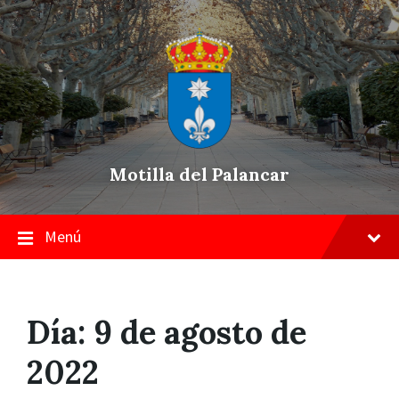
Skip
Saltar
Saltar
to
a
a
content
la
pie
navegación
de
principal
página
Motilla del Palancar
Menú
Día:
9 de agosto de
2022