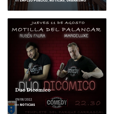
en
EMPLEO PÚBLICO
,
NOTICIAS
,
URBANISMO
Leer
más
Duo Dicomico
09/08/2022
en
NOTICIAS