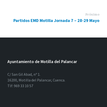
Próximo
Partidos EMD Motilla Jornada 7 – 28-29 Mayo
Ayuntamiento de Motilla del Palancar
C/ San Gil Abad, nº 1.
16200, Motilla del Palancar, Cuenca.
Tlf: 969 33 10 57