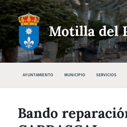
Skip
Saltar
Saltar
to
a
a
content
la
pie
navegación
de
principal
página
Motilla del 
AYUNTAMIENTO
MUNICIPIO
SERVICIOS
Bando reparaci