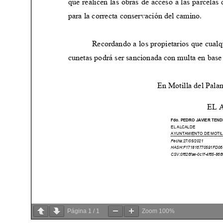
Página
1
/
1
Zoom
100%