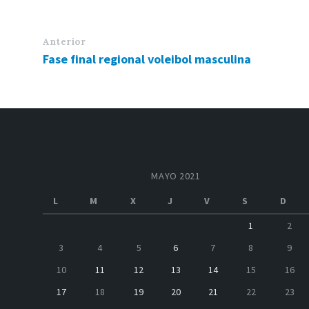
Anterior
Fase final regional voleibol masculina
MAYO 2021
L
M
X
J
V
S
D
1
2
3
4
5
6
7
8
9
10
11
12
13
14
15
16
17
18
19
20
21
22
23