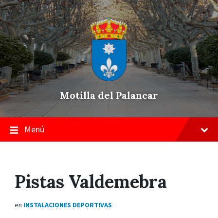
Skip
Saltar
Saltar
to
a
a
content
la
pie
navegación
de
principal
página
Motilla del Palancar
Menú
Pistas Valdemebra
en
INSTALACIONES DEPORTIVAS