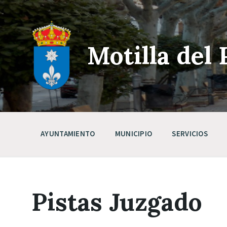
Skip
Saltar
Saltar
to
a
a
content
la
pie
navegación
de
principal
página
Motilla del 
AYUNTAMIENTO
MUNICIPIO
SERVICIOS
Pistas Juzgado