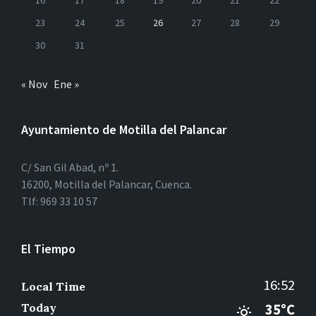
16
17
18
19
20
21
22
23
24
25
26
27
28
29
30
31
« Nov
Ene »
Ayuntamiento de Motilla del Palancar
C/ San Gil Abad, nº 1.
16200, Motilla del Palancar, Cuenca.
Tlf: 969 33 10 57
El Tiempo
16:52
Local Time
Today
35°C