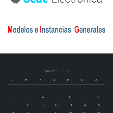
DICIEMBRE 2024
L
M
X
J
V
S
D
1
2
3
4
5
6
7
8
9
10
11
12
13
14
15