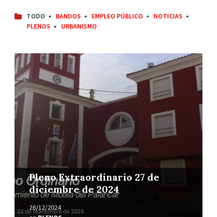
p
a
TODO
BANDOS
EMPLEO PÚBLICO
NOTICIAS
l
PLENOS
URBANISMO
L
e
e
r
m
á
s
Pleno Extraordinario 27 de
diciembre de 2024
26/12/2024