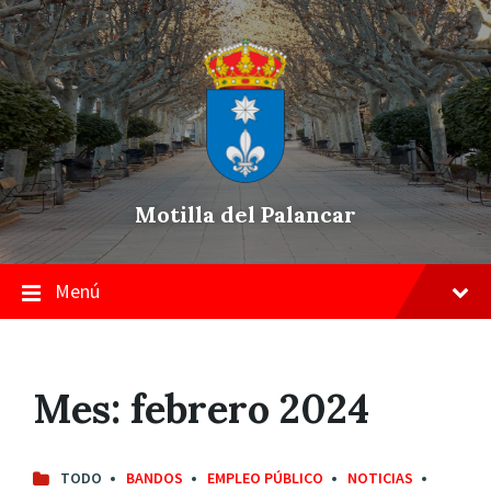
Skip
Saltar
Saltar
to
a
a
content
la
pie
navegación
de
principal
página
Motilla del Palancar
Menú
Mes:
febrero 2024
TODO
BANDOS
EMPLEO PÚBLICO
NOTICIAS