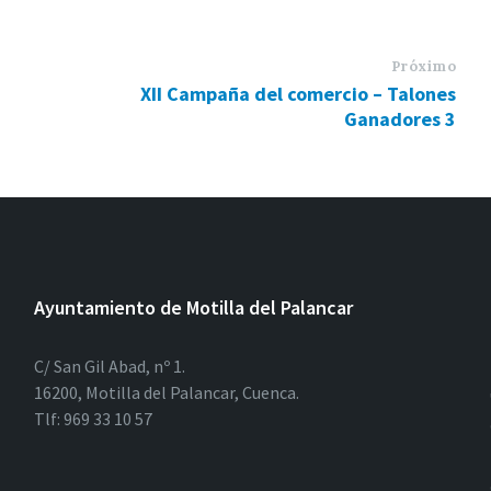
Próximo
XII Campaña del comercio – Talones
Ganadores 3
Ayuntamiento de Motilla del Palancar
C/ San Gil Abad, nº 1.
16200, Motilla del Palancar, Cuenca.
Tlf: 969 33 10 57