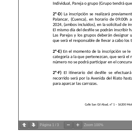
Página
1
/
3
Zoom
100%