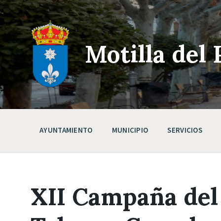
Skip
Saltar
Saltar
to
a
a
content
la
pie
navegación
de
principal
página
Motilla del 
AYUNTAMIENTO
MUNICIPIO
SERVICIOS
XII Campaña del