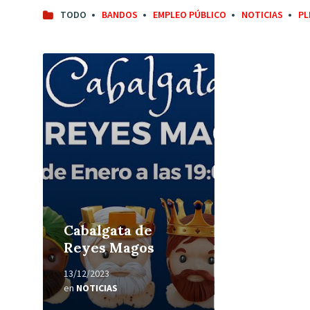
TODO
BANDOS
EMPLEO PÚBLICO
NOTICIAS
PL
Leer
más
Cabalgata de
Reyes Magos
13/12/2023
en
NOTICIAS