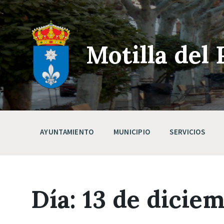
Skip
Saltar
Saltar
to
a
a
content
la
pie
navegación
de
principal
página
Motilla del 
AYUNTAMIENTO
MUNICIPIO
SERVICIOS
Día:
13 de dicie