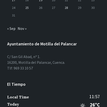
17
18
19
20
21
22
23
24
25
26
27
28
29
30
31
« Sep
Nov »
Ayuntamiento de Motilla del Palancar
C/ San Gil Abad, nº 1.
16200, Motilla del Palancar, Cuenca.
Tlf: 969 33 10 57
El Tiempo
11:57
Local Time
Today
26°C