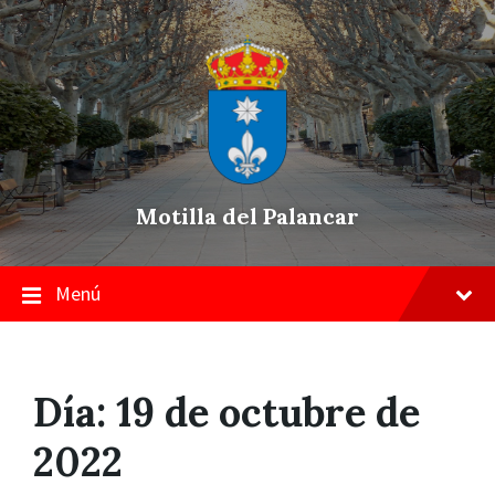
Skip
Saltar
Saltar
to
a
a
content
la
pie
navegación
de
principal
página
Motilla del Palancar
Menú
Día:
19 de octubre de
2022