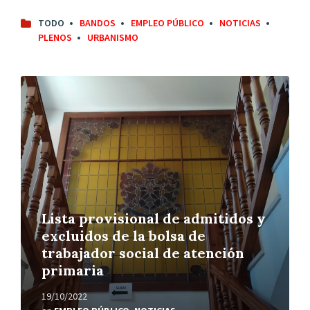
TODO
BANDOS
EMPLEO PÚBLICO
NOTICIAS
PLENOS
URBANISMO
Leer
más
Lista provisional de admitidos y
excluidos de la bolsa de
trabajador social de atención
primaria
19/10/2022