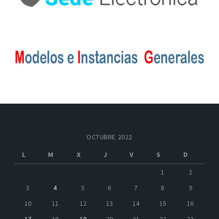
OCTUBRE 2022
L
M
X
J
V
S
D
1
2
3
4
5
6
7
8
9
10
11
12
13
14
15
16