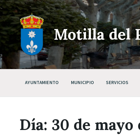
Skip
Saltar
Saltar
to
a
a
content
la
pie
navegación
de
principal
página
Motilla del 
AYUNTAMIENTO
MUNICIPIO
SERVICIOS
Día:
30 de mayo 