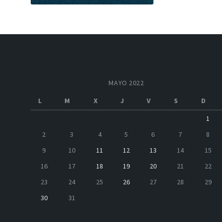
MAYO 2022
L
M
X
J
V
S
D
1
2
3
4
5
6
7
8
9
10
11
12
13
14
15
16
17
18
19
20
21
22
23
24
25
26
27
28
29
30
31