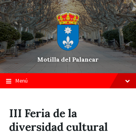
Skip
Saltar
Saltar
to
a
a
content
la
pie
navegación
de
principal
página
Motilla del Palancar
Menú
III Feria de la
diversidad cultural