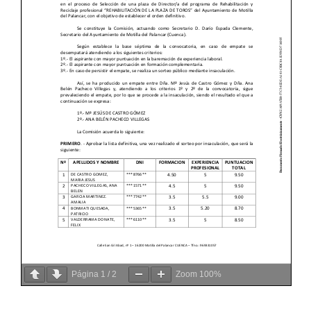
Página
1
/
2
Zoom
100%