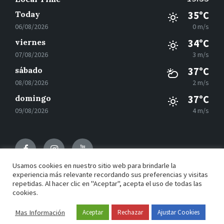
Today
35°C
06/08/2026
0 m/s
viernes
34°C
07/08/2026
3 m/s
sábado
37°C
08/08/2026
2 m/s
domingo
37°C
09/08/2026
4 m/s
Facebook
Instagram
Youtube
Usamos cookies en nuestro sitio web para brindarle la
experiencia más relevante recordando sus preferencias y visitas
repetidas. Al hacer clic en "Aceptar", acepta el uso de todas las
© 2021 Motilla del Palancar - Desarrollado por
Grupo
cookies.
EAC
Mas Información
Aceptar
Rechazar
Ajustar Cookies