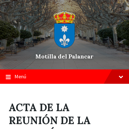
Skip
Saltar
Saltar
to
a
a
content
la
pie
navegación
de
principal
página
Motilla del Palancar
Menú
ACTA DE LA
REUNIÓN DE LA