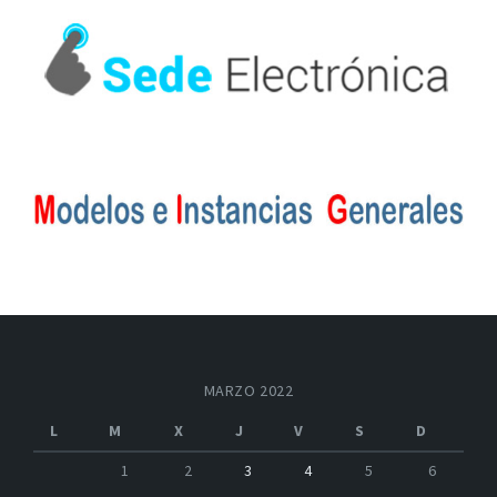
MARZO 2022
L
M
X
J
V
S
D
1
2
3
4
5
6