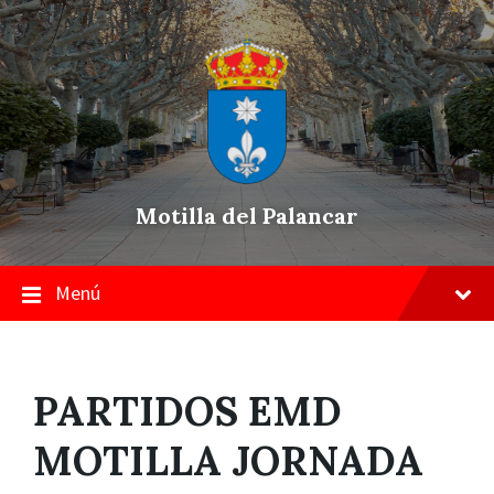
Skip
Saltar
Saltar
to
a
a
content
la
pie
navegación
de
principal
página
Motilla del Palancar
Menú
PARTIDOS EMD
MOTILLA JORNADA