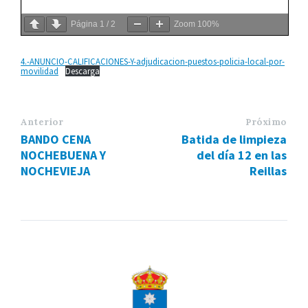
Página
1
/
2
Zoom
100%
4.-ANUNCIO-CALIFICACIONES-Y-adjudicacion-puestos-policia-local-por-
movilidad
Descarga
Anterior
Próximo
BANDO CENA
Batida de limpieza
NOCHEBUENA Y
del día 12 en las
NOCHEVIEJA
Reillas