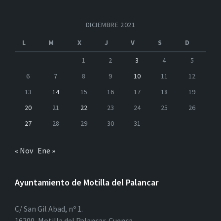
DICIEMBRE 2021
L
M
X
J
V
S
D
1
2
3
4
5
6
7
8
9
10
11
12
13
14
15
16
17
18
19
20
21
22
23
24
25
26
27
28
29
30
31
« Nov
Ene »
Ayuntamiento de Motilla del Palancar
C/ San Gil Abad, nº 1.
16200, Motilla del Palancar, Cuenca.