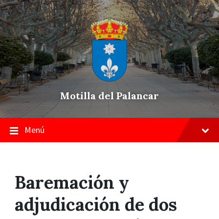
Skip
Saltar
Saltar
to
a
a
content
la
pie
navegación
de
principal
página
Motilla del Palancar
Menú
Baremación y
adjudicación de dos