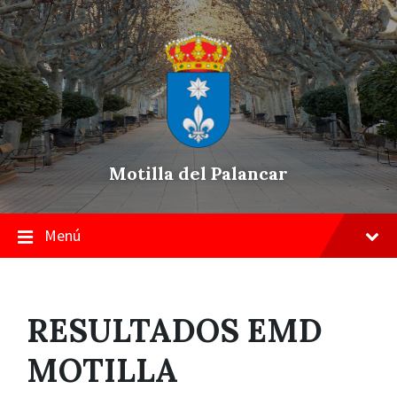
Skip
Saltar
Saltar
to
a
a
content
la
pie
navegación
de
principal
página
Motilla del Palancar
Menú
RESULTADOS EMD
MOTILLA