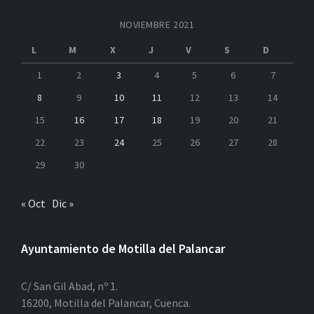
NOVIEMBRE 2021
L
M
X
J
V
S
D
1
2
3
4
5
6
7
8
9
10
11
12
13
14
15
16
17
18
19
20
21
22
23
24
25
26
27
28
29
30
« Oct
Dic »
Ayuntamiento de Motilla del Palancar
C/ San Gil Abad, nº 1.
16200, Motilla del Palancar, Cuenca.