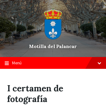
Skip
Saltar
Saltar
to
a
a
content
la
pie
navegación
de
principal
página
Motilla del Palancar
Menú
I certamen de
fotografía