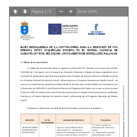
Página
1
/
6
Zoom
100%