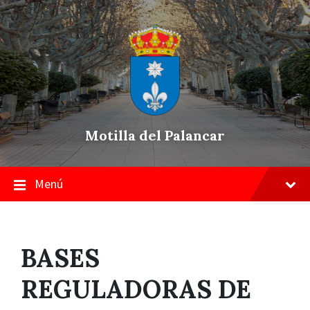
Skip
Saltar
Saltar
to
a
a
content
la
pie
navegación
de
principal
página
Motilla del Palancar
Menú
BASES
REGULADORAS DE