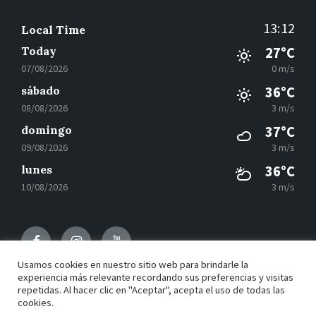
13:12
Local Time
Today
27°C
07/08/2026
0 m/s
sábado
36°C
08/08/2026
3 m/s
domingo
37°C
09/08/2026
3 m/s
lunes
36°C
10/08/2026
3 m/s
Facebook
Instagram
Youtube
Usamos cookies en nuestro sitio web para brindarle la
experiencia más relevante recordando sus preferencias y visitas
repetidas. Al hacer clic en "Aceptar", acepta el uso de todas las
© 2021 Motilla del Palancar - Desarrollado por
Grupo
cookies.
EAC