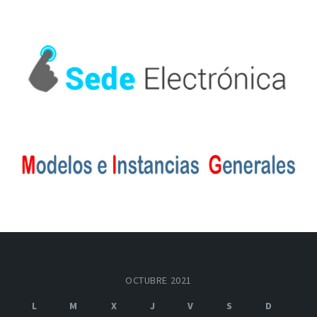
OCTUBRE 2021
L
M
X
J
V
S
D