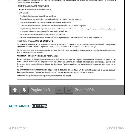
Página
1
/
8
Zoom
100%
ANEXO-II-Y-III
Descarga
Anterior
Próximo