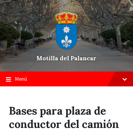
Skip
Saltar
Saltar
to
a
a
content
la
pie
navegación
de
principal
página
Motilla del Palancar
Menú
Bases para plaza de
conductor del camión