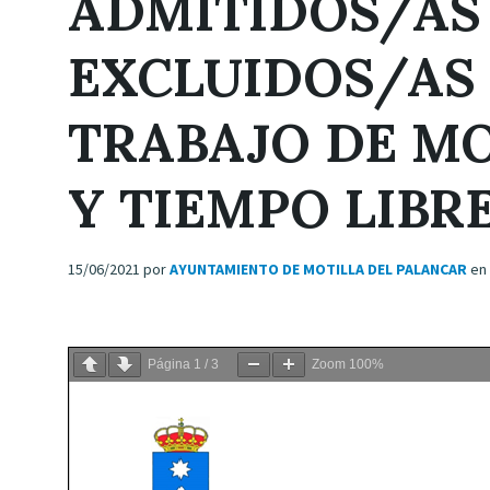
ADMITIDOS/AS
EXCLUIDOS/AS
TRABAJO DE MO
Y TIEMPO LIBR
15/06/2021
por
AYUNTAMIENTO DE MOTILLA DEL PALANCAR
en
Página
1
/
3
Zoom
100%