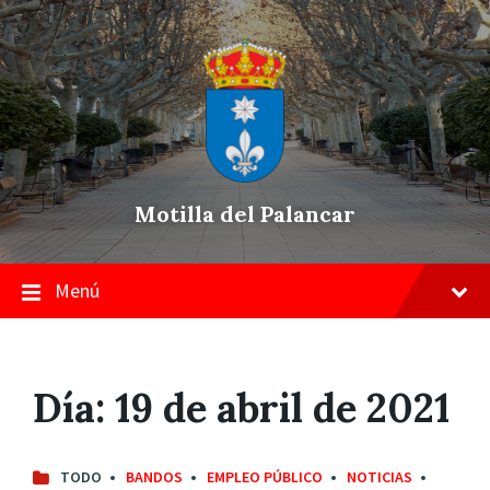
Skip
Saltar
Saltar
to
a
a
content
la
pie
navegación
de
principal
página
Motilla del Palancar
Menú
Día:
19 de abril de 2021
TODO
BANDOS
EMPLEO PÚBLICO
NOTICIAS