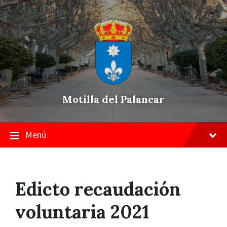
Skip
Saltar
Saltar
to
a
a
content
la
pie
navegación
de
principal
página
Motilla del Palancar
Menú
Edicto recaudación
voluntaria 2021