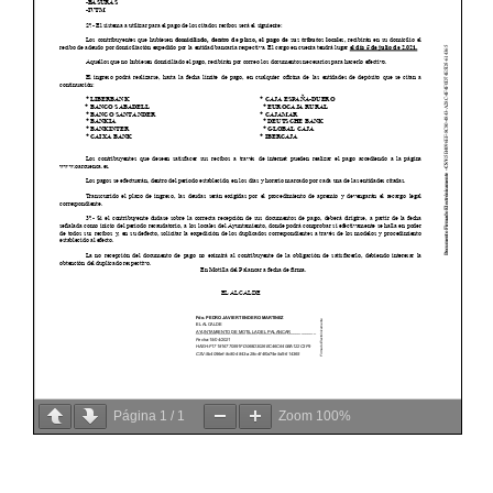
Página
1
/
1
Zoom
100%