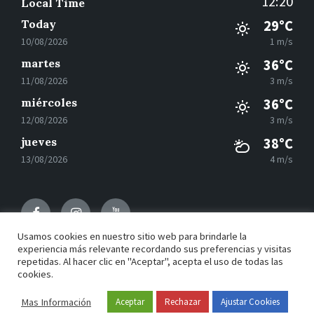
12:20
Local Time
Today
29°C
10/08/2026
1 m/s
martes
36°C
11/08/2026
3 m/s
miércoles
36°C
12/08/2026
3 m/s
jueves
38°C
13/08/2026
4 m/s
Facebook
Instagram
Youtube
Usamos cookies en nuestro sitio web para brindarle la
experiencia más relevante recordando sus preferencias y visitas
repetidas. Al hacer clic en "Aceptar", acepta el uso de todas las
© 2021 Motilla del Palancar - Desarrollado por
Grupo
cookies.
EAC
Mas Información
Aceptar
Rechazar
Ajustar Cookies