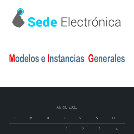
ABRIL 2021
L
M
X
J
V
S
D
1
2
3
4