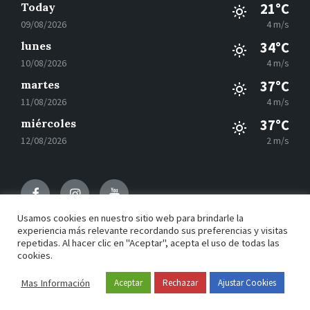
Today
21°C
09/08/2026
4 m/s
lunes
34°C
10/08/2026
4 m/s
martes
37°C
11/08/2026
4 m/s
miércoles
37°C
12/08/2026
2 m/s
Facebook
Instagram
Youtube
Usamos cookies en nuestro sitio web para brindarle la
experiencia más relevante recordando sus preferencias y visitas
repetidas. Al hacer clic en "Aceptar", acepta el uso de todas las
© 2021 Motilla del Palancar - Desarrollado por
Grupo
cookies.
EAC
Mas Información
Aceptar
Rechazar
Ajustar Cookies