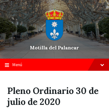
Skip
Saltar
Saltar
to
a
a
content
la
pie
navegación
de
principal
página
Motilla del Palancar
Menú
Pleno Ordinario 30 de
julio de 2020