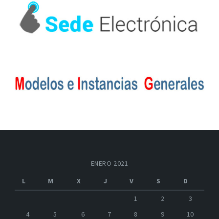
ENERO 2021
L
M
X
J
V
S
D
1
2
3
4
5
6
7
8
9
10