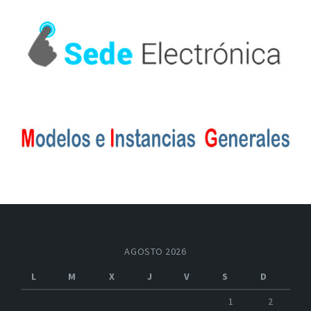
AGOSTO 2026
L
M
X
J
V
S
D
1
2