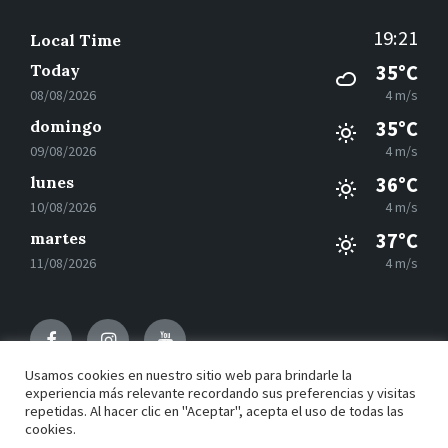
19:21
Local Time
Today
35°C
08/08/2026
4 m/s
domingo
35°C
09/08/2026
4 m/s
lunes
36°C
10/08/2026
4 m/s
martes
37°C
11/08/2026
4 m/s
Facebook
Instagram
Youtube
Usamos cookies en nuestro sitio web para brindarle la
experiencia más relevante recordando sus preferencias y visitas
repetidas. Al hacer clic en "Aceptar", acepta el uso de todas las
© 2021 Motilla del Palancar - Desarrollado por
Grupo
cookies.
EAC