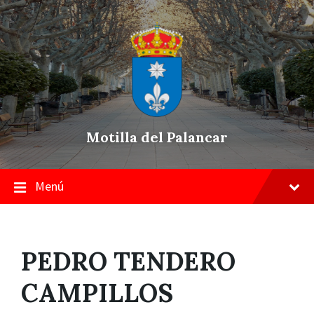
Skip
Saltar
Saltar
to
a
a
content
la
pie
navegación
de
principal
página
Motilla del Palancar
Menú
PEDRO TENDERO
CAMPILLOS