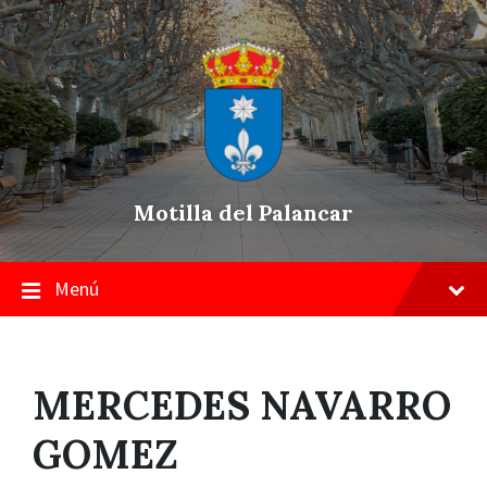
Skip
Saltar
Saltar
to
a
a
content
la
pie
navegación
de
principal
página
Motilla del Palancar
Menú
MERCEDES NAVARRO
GOMEZ