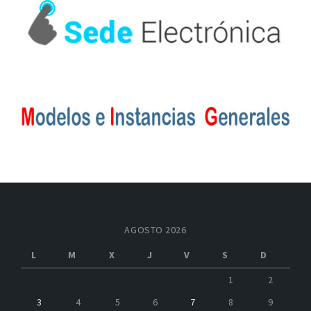
AGOSTO 2026
L
M
X
J
V
S
D
1
2
3
4
5
6
7
8
9