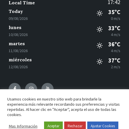
17:42
Local Time
Today
35°C
09/08/2026
0 m/s
lunes
33°C
10/08/2026
4 m/s
martes
36°C
11/08/2026
4 m/s
miércoles
37°C
12/08/2026
2 m/s
Facebook
Instagram
Youtube
Usamos cookies en nuestro sitio web para brindarle la
experiencia más relevante recordando sus preferencias y visitas
repetidas. Al hacer clic en "Aceptar", acepta el uso de todas las
© 2021 Motilla del Palancar - Desarrollado por
Grupo
cookies.
EAC
Mas Información
Aceptar
Rechazar
Ajustar Cookies