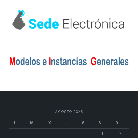
AGOSTO 2026
L
M
X
J
V
S
D
1
2