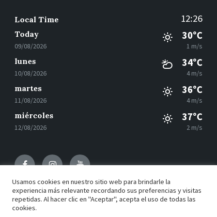
12:26
Local Time
Today
30°C
09/08/2026
1 m/s
lunes
34°C
10/08/2026
4 m/s
martes
36°C
11/08/2026
4 m/s
miércoles
37°C
12/08/2026
2 m/s
Facebook
Instagram
Youtube
Usamos cookies en nuestro sitio web para brindarle la
experiencia más relevante recordando sus preferencias y visitas
repetidas. Al hacer clic en "Aceptar", acepta el uso de todas las
© 2021 Motilla del Palancar - Desarrollado por
Grupo
cookies.
EAC