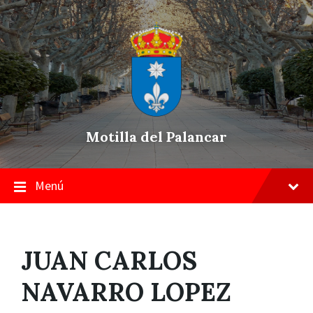
Skip
Saltar
Saltar
to
a
a
content
la
pie
navegación
de
principal
página
Motilla del Palancar
Menú
JUAN CARLOS
NAVARRO LOPEZ