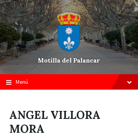
Skip
Saltar
Saltar
to
a
a
content
la
pie
navegación
de
principal
página
Motilla del Palancar
Menú
ANGEL VILLORA
MORA