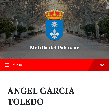
Skip
Saltar
Saltar
to
a
a
content
la
pie
navegación
de
principal
página
Motilla del Palancar
Menú
ANGEL GARCIA
TOLEDO