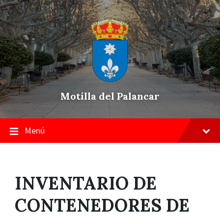
Skip
Saltar
Saltar
to
a
a
content
la
pie
navegación
de
principal
página
Motilla del Palancar
Menú
INVENTARIO DE
CONTENEDORES DE