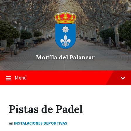
Skip
Saltar
Saltar
to
a
a
content
la
pie
navegación
de
principal
página
Motilla del Palancar
Menú
Pistas de Padel
en
INSTALACIONES DEPORTIVAS