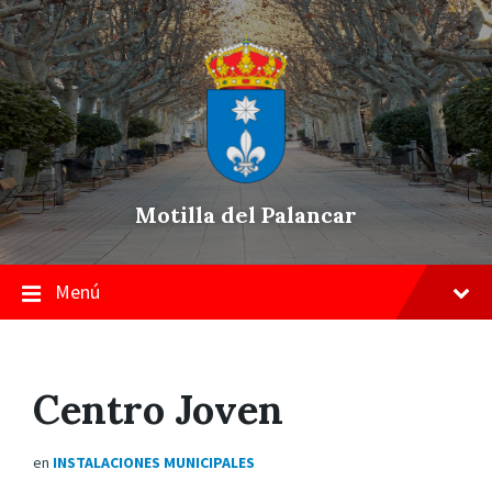
Skip
Saltar
Saltar
to
a
a
content
la
pie
navegación
de
principal
página
Motilla del Palancar
Menú
Centro Joven
en
INSTALACIONES MUNICIPALES