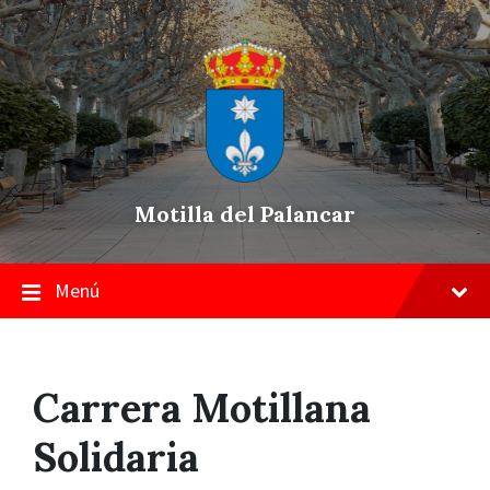
Skip
Saltar
Saltar
to
a
a
content
la
pie
navegación
de
principal
página
Motilla del Palancar
Menú
Carrera Motillana
Solidaria