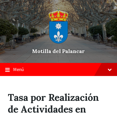
Skip
Saltar
Saltar
to
a
a
content
la
pie
navegación
de
principal
página
Motilla del Palancar
Menú
Tasa por Realización
de Actividades en