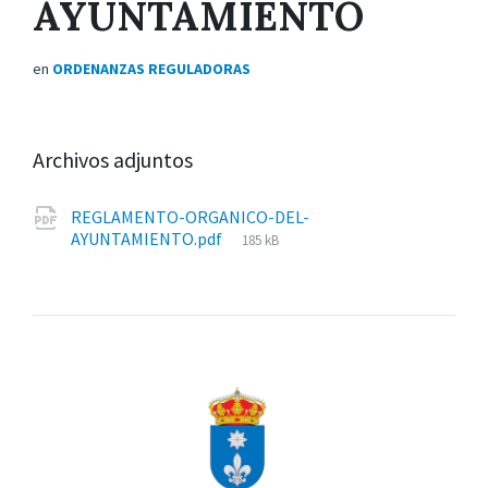
AYUNTAMIENTO
en
ORDENANZAS REGULADORAS
Archivos adjuntos
REGLAMENTO-ORGANICO-DEL-
Tamaño
AYUNTAMIENTO.pdf
185 kB
del
archivo: