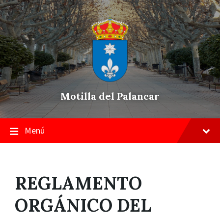
Skip
Saltar
Saltar
to
a
a
content
la
pie
navegación
de
principal
página
Motilla del Palancar
Menú
REGLAMENTO
ORGÁNICO DEL