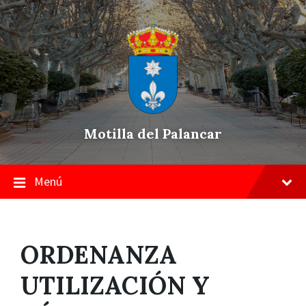
Skip
Saltar
Saltar
to
a
a
content
la
pie
navegación
de
principal
página
Motilla del Palancar
Menú
ORDENANZA
UTILIZACIÓN Y