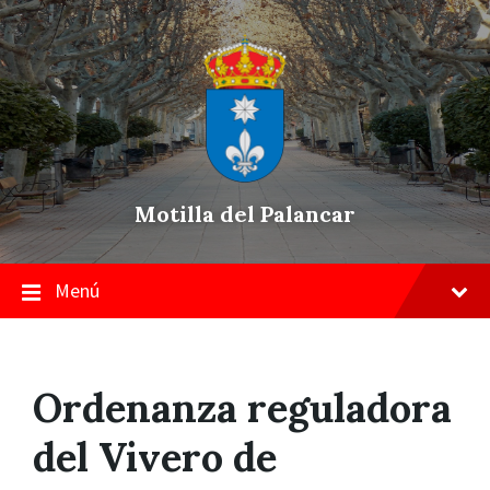
Skip
Saltar
Saltar
to
a
a
content
la
pie
navegación
de
principal
página
Motilla del Palancar
Menú
Ordenanza reguladora
del Vivero de