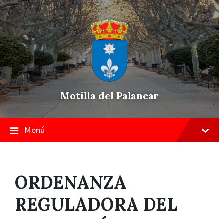
Skip
Saltar
Saltar
to
a
a
content
la
pie
navegación
de
principal
página
Motilla del Palancar
Menú
ORDENANZA
REGULADORA DEL