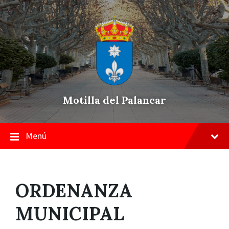
Skip
Saltar
Saltar
to
a
a
content
la
pie
navegación
de
principal
página
Motilla del Palancar
Menú
ORDENANZA
MUNICIPAL