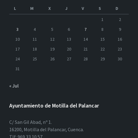
L
M
X
J
V
S
D
1
2
3
4
5
6
7
8
9
10
11
12
13
14
15
16
17
18
19
20
21
22
23
24
25
26
27
28
29
30
31
« Jul
Ayuntamiento de Motilla del Palancar
C/ San Gil Abad, nº 1.
16200, Motilla del Palancar, Cuenca.
Tlf: 969 33 10 57