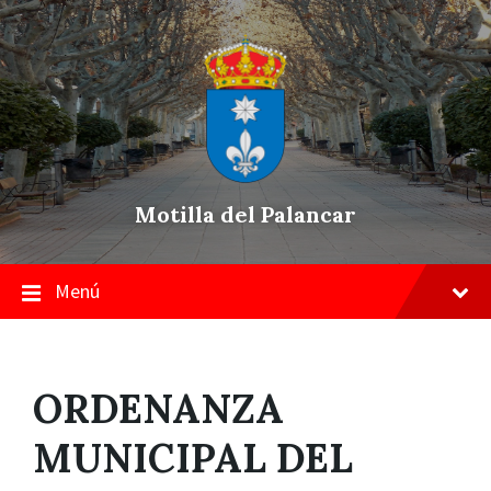
Skip
Saltar
Saltar
to
a
a
content
la
pie
navegación
de
principal
página
Motilla del Palancar
Menú
ORDENANZA
MUNICIPAL DEL