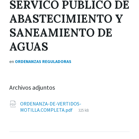
SERVICO PUBLICO DE
ABASTECIMIENTO Y
SANEAMIENTO DE
AGUAS
en
ORDENANZAS REGULADORAS
Archivos adjuntos
ORDENANZA-DE-VERTIDOS-
Tamaño
MOTILLA.COMPLETA.pdf
325 kB
del
archivo: