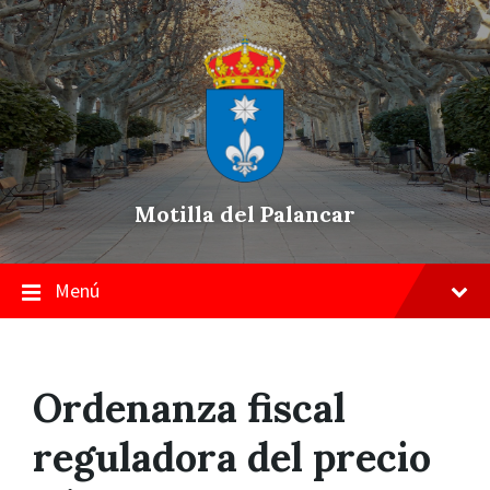
Skip
Saltar
Saltar
to
a
a
content
la
pie
navegación
de
principal
página
Motilla del Palancar
Menú
Ordenanza fiscal
reguladora del precio